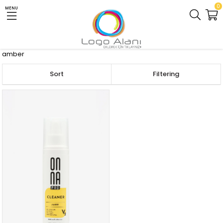
0
MENU
Homepage
BAKIM ÜRÜNLERİ
AMBER
amber
Sort
Filtering