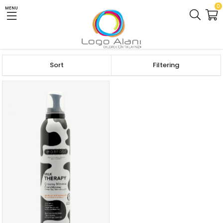
0
MENU
Homepage
DİĞER ÜRÜNLER
SAÇ KÖÜPÜĞÜ
Sort
Filtering