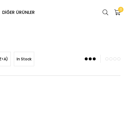
0
DİĞER ÜRÜNLER
Z<A)
In Stock