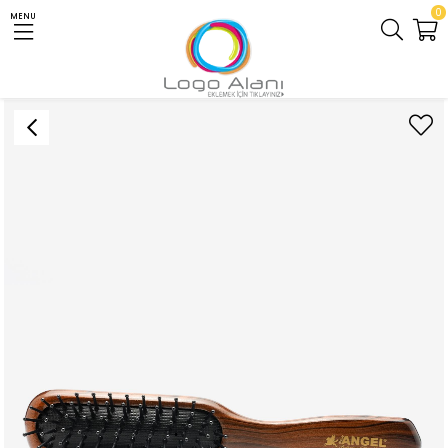
0
MENU
Homepage
DİĞER ÜRÜNLER
TARAK
Angel Kırkayak Tarak