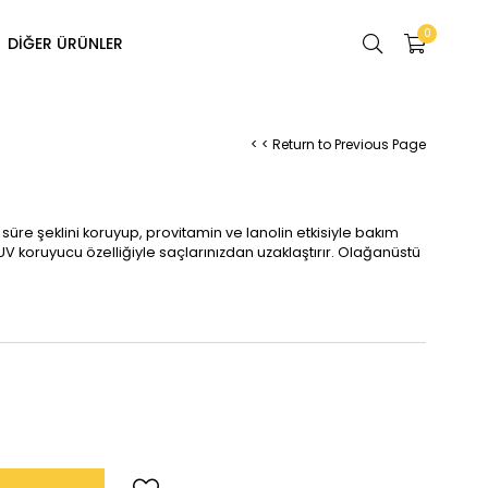
0
DİĞER ÜRÜNLER
< < Return to Previous Page
i
 süre şeklini koruyup, provitamin ve lanolin etkisiyle bakım
 UV koruyucu özelliğiyle saçlarınızdan uzaklaştırır. Olağanüstü