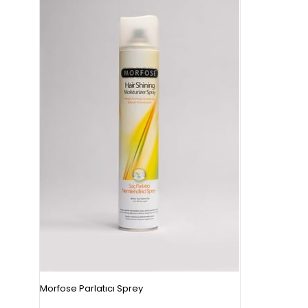
Morfose Parlatıcı Sprey