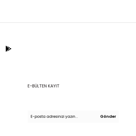
E-BÜLTEN KAYIT
Kampanyalarımızdan ve indirimlerimizden
güncel olarak haberdar olun.
Gönder