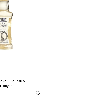
have - Odunsu &
sı Losyon