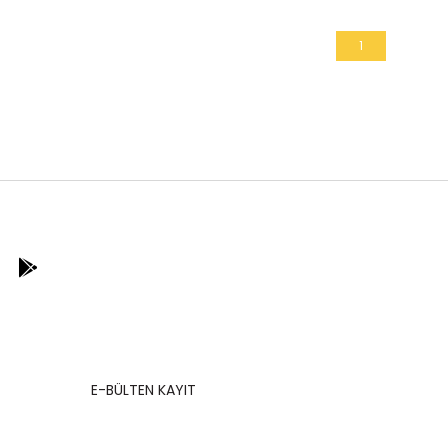
1
E-BÜLTEN KAYIT
Kampanyalarımızdan ve indirimlerimizden
güncel olarak haberdar olun.