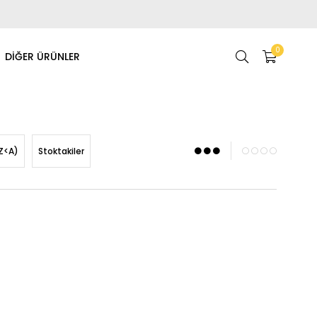
0
DİĞER ÜRÜNLER
Z<A)
Stoktakiler