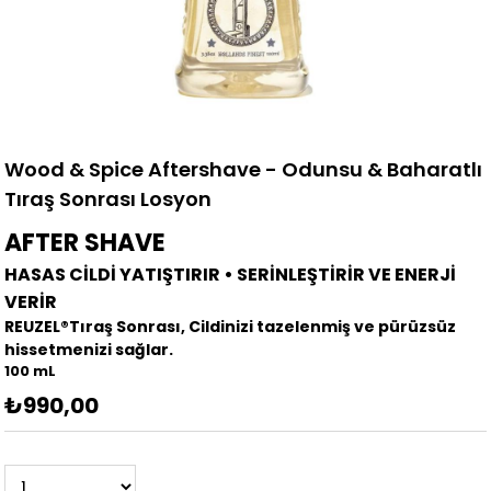
Wood & Spice Aftershave - Odunsu & Baharatlı
Tıraş Sonrası Losyon
AFTER SHAVE
HASAS CİLDİ YATIŞTIRIR • SERİNLEŞTİRİR VE ENERJİ
VERİR
REUZEL®Tıraş Sonrası, Cildinizi tazelenmiş ve pürüzsüz
hissetmenizi sağlar.
100 mL
₺990,00