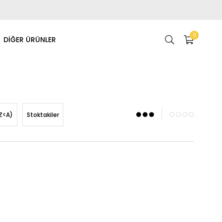
0
DİĞER ÜRÜNLER
Z<A)
Stoktakiler