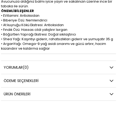
Avucunuza aldığınız balmı iyice yayın ve sakalınızın üzerine ince bir
tabaka ile sürün.
ÖNEMLİBİLEŞENLER
• EVitamini: Antioksidan
• Biberiye Özü: Nemlendirici
• At kuyruğu Kökü Ekstresi: Antioksidan
• Fındık Özü: Hassas cildi yatıştırır Isırgan
• Böğürtlen Yaprağı Ekstresi: Doğal sıkılaştırıcı
• Shea Yağı: Kaşıntıyı giderir, rahatsızlıkları giderir ve yumuşatır 35 g
• ArganYağı: Omega-9 yağ asidi onarımı ve gücü artırır, hacim
kazandırır ve kaldırma sağlar
YORUMLAR
(0)
ÖDEME SEÇENEKLERI
ÜRÜN ÖNERILERI