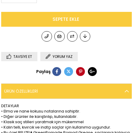
TAVSIYE ET
YORUM YAZ
Paylaş
ÜRÜN ÖZELLIKLERI
DETAYLAR
• Elma ve nane kokusu notalarına sahiptir.
• Diğer ürünler ile karıştırılıp, kullanılabilir.
• Klasik saç stilleri yaratmak için mükemmel
• Kalın telli, kıvırcık ve inatçı saçlar için kullanıma uygundur.
• Bu özel REUZEL® GreenPomade Pomad Grease, saçlarınızı kolayca