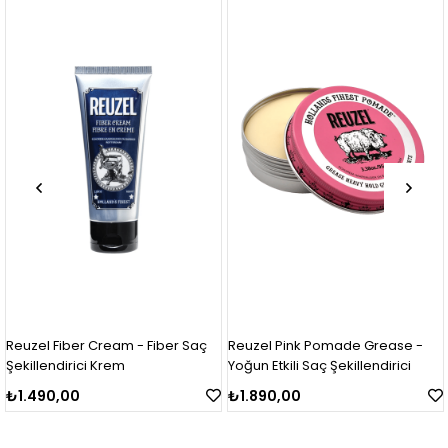
uzel Fiber Cream - Fiber Saç
Reuzel Pink Pomade Grease -
Re
killendirici Krem
Yoğun Etkili Saç Şekillendirici
Ort
.490,00
₺1.890,00
₺1