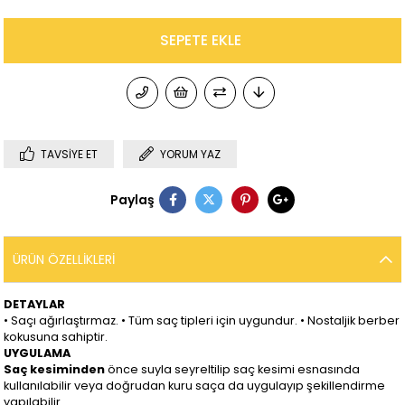
TAVSIYE ET
YORUM YAZ
Paylaş
ÜRÜN ÖZELLIKLERI
DETAYLAR
• Saçı ağırlaştırmaz. • Tüm saç tipleri için uygundur. • Nostaljik berber
kokusuna sahiptir.
UYGULAMA
Saç kesiminden
önce suyla seyreltilip saç kesimi esnasında
kullanılabilir veya doğrudan kuru saça da uygulayıp şekillendirme
yapılabilir.