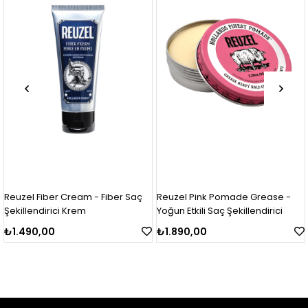
l Fiber Cream - Fiber Saç
Reuzel Pink Pomade Grease -
Reuze
lendirici Krem
Yoğun Etkili Saç Şekillendirici
Orta 
90,00
₺1.890,00
₺1.8