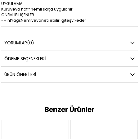
UYGULAMA
Kuruveya hafif nemli saça uygulanır.
ÖNEMLİBİLİŞENLER
• HintYağı:Nemiveyönetilebilirliğiteşvikeder
YORUMLAR
(0)
ÖDEME SEÇENEKLERI
ÜRÜN ÖNERILERI
Benzer Ürünler