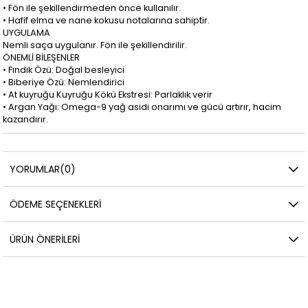
• Fön ile şekillendirmeden önce kullanılır.
• Hafif elma ve nane kokusu notalarına sahiptir.
UYGULAMA
Nemli saça uygulanır. Fön ile şekillendirilir.
ÖNEMLİ BİLEŞENLER
• Fındık Özü: Doğal besleyici
• Biberiye Özü: Nemlendirici
• At kuyruğu Kuyruğu Kökü Ekstresi: Parlaklık verir
• Argan Yağı: Omega-9 yağ asidi onarımı ve gücü artırır, hacim
kazandırır.
YORUMLAR
(0)
ÖDEME SEÇENEKLERI
ÜRÜN ÖNERILERI